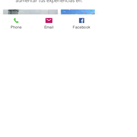
aumentar tus experiencias en:
Phone
Email
Facebook
VOLVER A TRANSPORTE PÚBLICO
Circulan sobre avenidas de alta
afluencia
Impacta zonas turísticas
Formatos de gran impacto visual
Horarios con mayor tránsito
vehicular